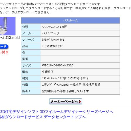
ホームデザイナー用の素材(パーツ/テクスチャ/背景)ダウンロードサービスです。
ラッグ＆ドロップしてダウンロードすることが可能です。準会員でご入場された場合、ダウンロー
ないデータはダウンロードできません。
バスルーム
分類
システムバス1.0坪
メーカー
パナソニック
ｰﾑD13.m3d
シリーズ
ｼｽﾃﾑﾊﾞｽﾙｰﾑ･ﾘﾗｯｾ
品名
ﾃﾞﾗｯｸｽｶｳﾝﾀｰﾀｲﾌﾟ
ル付き
色
型番
サイズ
W1616×D1600×H2300
価格
生産終了
材質
ｼｽﾃﾑﾊﾞｽﾙｰﾑ･ﾘﾗｯｾ(ﾃﾞﾗｯｸｽｶｳﾝﾀｰﾀｲﾌﾟ)
特徴
1坪ｻｲｽﾞ ﾌﾟﾗﾝRD203 一般地用･寒冷地用共通
備考１
壁や建具等の部材は省略しています
3D住宅デザインソフト 3Dマイホームデザイナーシリーズページへ
素材ダウンロードサービス データセンタートップへ