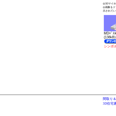
◎3Dマイ
◎画像をド
示されてい
MDﾊﾞｽﾙ
(138kB)
シンボ
間取り＆
3D住宅