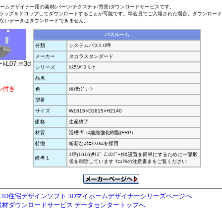
ホームデザイナー用の素材(パーツ/テクスチャ/背景)ダウンロードサービスです。
ラッグ＆ドロップしてダウンロードすることが可能です。準会員でご入場された場合、ダウンロー
ないデータはダウンロードできません。
バスルーム
分類
システムバス1.0坪
メーカー
タカラスタンダード
ｰﾑL07.m3d
シリーズ
ｼｽﾃﾑﾊﾞｽ ﾐｰﾅ
品名
ル付き
色
浴槽:ｸﾞﾘｰﾝ
型番
サイズ
W1615×D1615×H2140
価格
生産終了
材質
浴槽:ｶﾞﾗｽ繊維強化樹脂(FRP)
特徴
斬新なｽｸｴｱﾌｫﾙﾑを採用
1坪(1616)ｻｲｽﾞ このﾃﾞｰﾀは設置を簡単にするために一部形
備考１
状を削除しています ﾏﾆｭｱﾙの注意書きをご覧ください
3D住宅デザインソフト 3Dマイホームデザイナーシリーズページへ
素材ダウンロードサービス データセンタートップへ