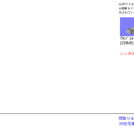
◎3Dマイ
◎画像をド
示されてい
TKﾊﾞｽﾙ
(159kB)
シンボ
間取り＆
3D住宅