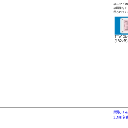
◎3Dマイ
◎画像をド
示されてい
TTﾊﾞｽﾙ
(182kB)
間取り＆
3D住宅