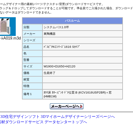
ホームデザイナー用の素材(パーツ/テクスチャ/背景)ダウンロードサービスです。
ラッグ＆ドロップしてダウンロードすることが可能です。準会員でご入場された場合、ダウンロー
ないデータはダウンロードできません。
バスルーム
分類
システムバス1.0坪
メーカー
東陶機器
ｰﾑA019.m3d
シリーズ
品名
ﾊﾞｽﾋﾟｱKCｼﾘｰｽﾞ1616 Sﾀｲﾌﾟ
色
型番
サイズ
W1900×D1650×H2120
価格
生産終了
材質
特徴
ｶﾗﾘ床 ｶﾗｰ:ﾋﾟﾝｸ ﾄﾞｱ位置:B (KCV1616USP2BR)＋窓
備考１
(HMB1W)
3D住宅デザインソフト 3Dマイホームデザイナーシリーズページへ
素材ダウンロードサービス データセンタートップへ