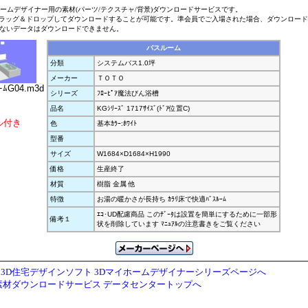
ホームデザイナー用の素材(パーツ/テクスチャ/背景)ダウンロードサービスです。
ラッグ＆ドロップしてダウンロードすることが可能です。準会員でご入場された場合、ダウンロー
ないデータはダウンロードできません。
バスルーム
分類
システムバス1.0坪
メーカー
ＴＯＴＯ
ｰﾑG04.m3d
シリーズ
ﾌﾛｰﾋﾟｱ魔法びん浴槽
品名
KGｼﾘｰｽﾞ 1717ｻｲｽﾞ(ﾄﾞｱ位置C)
ル付き
色
基本ｶﾗｰ:ﾎﾜｲﾄ
型番
サイズ
W1684×D1684×H1990
価格
生産終了
材質
樹脂 金属 他
特徴
お湯の暖かさが長持ち ｶﾗﾘ床で快適ﾊﾞｽﾙｰﾑ
ｴｺ･UD配慮商品 このﾃﾞｰﾀは設置を簡単にするために一部形
備考１
状を削除しています ﾏﾆｭｱﾙの注意書きをご覧ください
3D住宅デザインソフト 3Dマイホームデザイナーシリーズページへ
素材ダウンロードサービス データセンタートップへ