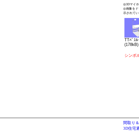
◎3Dマイ
◎画像をド
示されてい
TTﾊﾞｽﾙ
(178kB)
シンボ
間取り＆
3D住宅