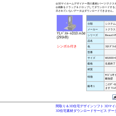
◎3Dマイホームデザイナー用の素材(パーツ/テクス
◎画像をドラッグ＆ドロップしてダウンロードする
示されていないデータはダウンロードできません。
分類
システム
メーカー
トクラス
YLﾊﾞｽﾙｰﾑD10.m3d
シリーズ
Beautｼｽﾃ
(291kB)
品名
シンボル付き
色
ﾌﾛｱ:ﾃﾞﾗｯ
型番
サイズ
W1600×
価格
生産終了
材質
ｻｲｽﾞ1坪
特徴
断熱壁
このﾃﾞ
備考１
ます ﾏﾆ
間取り＆3D住宅デザインソフト 3Dマ
3D住宅素材ダウンロードサービス デ