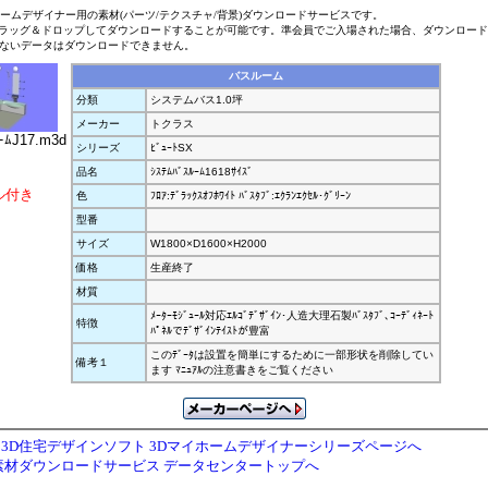
ホームデザイナー用の素材(パーツ/テクスチャ/背景)ダウンロードサービスです。
ラッグ＆ドロップしてダウンロードすることが可能です。準会員でご入場された場合、ダウンロー
ないデータはダウンロードできません。
バスルーム
分類
システムバス1.0坪
メーカー
トクラス
ｰﾑJ17.m3d
シリーズ
ﾋﾞｭｰﾄSX
品名
ｼｽﾃﾑﾊﾞｽﾙｰﾑ1618ｻｲｽﾞ
ル付き
色
ﾌﾛｱ:ﾃﾞﾗｯｸｽｵﾌﾎﾜｲﾄ ﾊﾞｽﾀﾌﾞ:ｴｸﾗﾝｴｸｾﾙ･ｸﾞﾘｰﾝ
型番
サイズ
W1800×D1600×H2000
価格
生産終了
材質
ﾒｰﾀｰﾓｼﾞｭｰﾙ対応ｴﾙｺﾞﾃﾞｻﾞｲﾝ･人造大理石製ﾊﾞｽﾀﾌﾞ､ｺｰﾃﾞｨﾈｰﾄ
特徴
ﾊﾟﾈﾙでﾃﾞｻﾞｲﾝﾃｲｽﾄが豊富
このﾃﾞｰﾀは設置を簡単にするために一部形状を削除してい
備考１
ます ﾏﾆｭｱﾙの注意書きをご覧ください
3D住宅デザインソフト 3Dマイホームデザイナーシリーズページへ
素材ダウンロードサービス データセンタートップへ