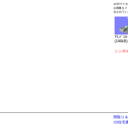
◎3Dマイ
◎画像をド
示されてい
YLﾊﾞｽﾙ
(146kB)
シンボ
間取り＆
3D住宅