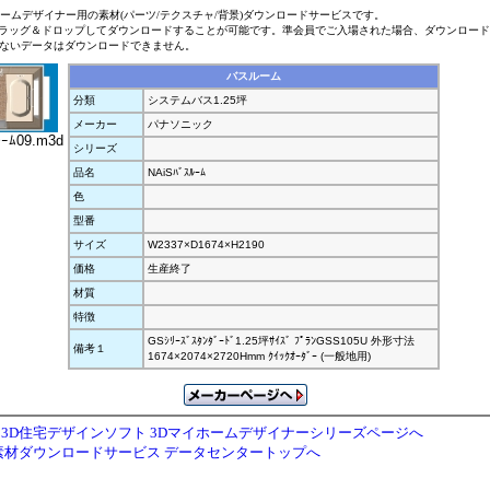
ホームデザイナー用の素材(パーツ/テクスチャ/背景)ダウンロードサービスです。
ラッグ＆ドロップしてダウンロードすることが可能です。準会員でご入場された場合、ダウンロー
ないデータはダウンロードできません。
バスルーム
分類
システムバス1.25坪
メーカー
パナソニック
ｰﾑ09.m3d
シリーズ
品名
NAiSﾊﾞｽﾙｰﾑ
色
型番
サイズ
W2337×D1674×H2190
価格
生産終了
材質
特徴
GSｼﾘｰｽﾞｽﾀﾝﾀﾞｰﾄﾞ1.25坪ｻｲｽﾞ ﾌﾟﾗﾝGSS105U 外形寸法
備考１
1674×2074×2720Hmm ｸｲｯｸｵｰﾀﾞｰ (一般地用)
3D住宅デザインソフト 3Dマイホームデザイナーシリーズページへ
素材ダウンロードサービス データセンタートップへ