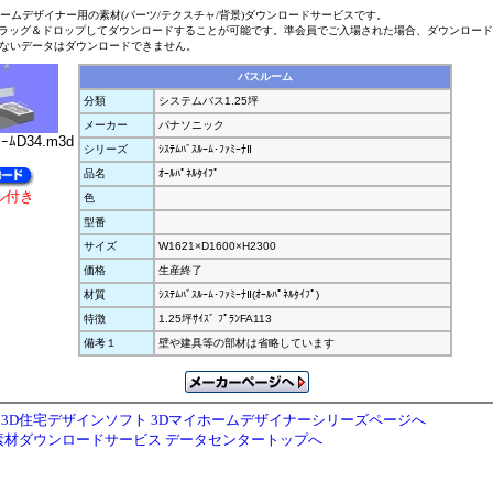
ホームデザイナー用の素材(パーツ/テクスチャ/背景)ダウンロードサービスです。
ラッグ＆ドロップしてダウンロードすることが可能です。準会員でご入場された場合、ダウンロー
ないデータはダウンロードできません。
バスルーム
分類
システムバス1.25坪
メーカー
パナソニック
ｰﾑD34.m3d
シリーズ
ｼｽﾃﾑﾊﾞｽﾙｰﾑ･ﾌｧﾐｰﾅⅡ
品名
ｵｰﾙﾊﾟﾈﾙﾀｲﾌﾟ
ル付き
色
型番
サイズ
W1621×D1600×H2300
価格
生産終了
材質
ｼｽﾃﾑﾊﾞｽﾙｰﾑ･ﾌｧﾐｰﾅⅡ(ｵｰﾙﾊﾟﾈﾙﾀｲﾌﾟ)
特徴
1.25坪ｻｲｽﾞ ﾌﾟﾗﾝFA113
備考１
壁や建具等の部材は省略しています
3D住宅デザインソフト 3Dマイホームデザイナーシリーズページへ
素材ダウンロードサービス データセンタートップへ