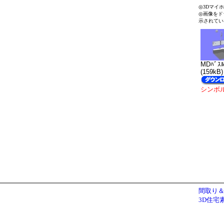
◎3Dマイ
◎画像をド
示されてい
MDﾊﾞｽﾙ
(159kB)
シンボ
間取り＆
3D住宅