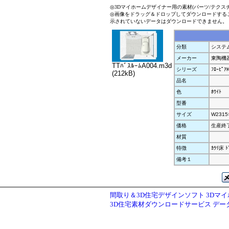
◎3Dマイホームデザイナー用の素材(パーツ/テクス
◎画像をドラッグ＆ドロップしてダウンロードする
示されていないデータはダウンロードできません。
分類
システム
メーカー
東陶機
TTﾊﾞｽﾙｰﾑA004.m3d
シリーズ
ﾌﾛｰﾋﾟｱ
(212kB)
品名
色
ﾎﾜｲﾄ
型番
サイズ
W2315
価格
生産終
材質
特徴
ｶﾗﾘ床 
備考１
間取り＆3D住宅デザインソフト 3Dマ
3D住宅素材ダウンロードサービス デ