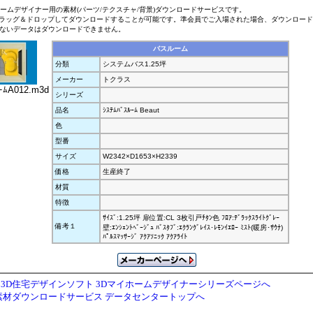
ホームデザイナー用の素材(パーツ/テクスチャ/背景)ダウンロードサービスです。
ラッグ＆ドロップしてダウンロードすることが可能です。準会員でご入場された場合、ダウンロー
ないデータはダウンロードできません。
バスルーム
分類
システムバス1.25坪
メーカー
トクラス
ｰﾑA012.m3d
シリーズ
品名
ｼｽﾃﾑﾊﾞｽﾙｰﾑ Beaut
色
型番
サイズ
W2342×D1653×H2339
価格
生産終了
材質
特徴
ｻｲｽﾞ:1.25坪 扉位置:CL 3枚引戸ﾁﾀﾝ色 ﾌﾛｱ:ﾃﾞﾗｯｸｽﾗｲﾄｸﾞﾚｰ
備考１
壁:ｴﾝｼｪﾝﾄﾍﾞｰｼﾞｭ ﾊﾞｽﾀﾌﾞ:ｴｸﾗﾝｸﾞﾚｲｽ･ﾚﾓﾝｲｴﾛｰ ﾐｽﾄ(暖房･ｻｳﾅ)
ﾊﾟﾙｽﾏｯｻｰｼﾞ ｱｸｱｿﾆｯｸ ｱｸｱﾗｲﾄ
3D住宅デザインソフト 3Dマイホームデザイナーシリーズページへ
素材ダウンロードサービス データセンタートップへ