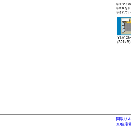
◎3Dマイ
◎画像をド
示されてい
YLﾊﾞｽﾙ
(321kB)
間取り＆
3D住宅