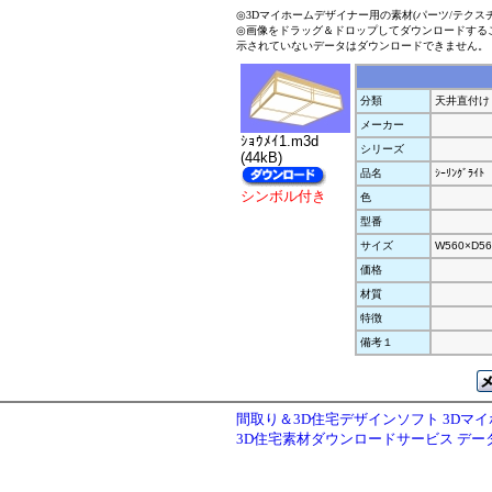
◎3Dマイホームデザイナー用の素材(パーツ/テクス
◎画像をドラッグ＆ドロップしてダウンロードする
示されていないデータはダウンロードできません。
分類
天井直付け
メーカー
ｼｮｳﾒｲ1.m3d
シリーズ
(44kB)
品名
ｼｰﾘﾝｸﾞﾗｲﾄ
シンボル付き
色
型番
サイズ
W560×D56
価格
材質
特徴
備考１
間取り＆3D住宅デザインソフト 3Dマ
3D住宅素材ダウンロードサービス デ