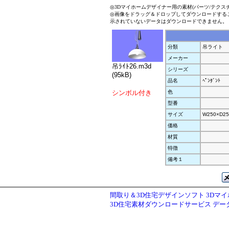
◎3Dマイホームデザイナー用の素材(パーツ/テクス
◎画像をドラッグ＆ドロップしてダウンロードする
示されていないデータはダウンロードできません。
分類
吊ライト
メーカー
吊ﾗｲﾄ26.m3d
シリーズ
(95kB)
品名
ﾍﾟﾝﾀﾞﾝﾄ
シンボル付き
色
型番
サイズ
W250×D25
価格
材質
特徴
備考１
間取り＆3D住宅デザインソフト 3Dマ
3D住宅素材ダウンロードサービス デ