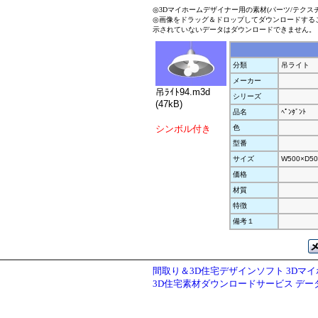
◎3Dマイホームデザイナー用の素材(パーツ/テクス
◎画像をドラッグ＆ドロップしてダウンロードする
示されていないデータはダウンロードできません。
分類
吊ライト
メーカー
吊ﾗｲﾄ94.m3d
シリーズ
(47kB)
品名
ﾍﾟﾝﾀﾞﾝﾄ
シンボル付き
色
型番
サイズ
W500×D50
価格
材質
特徴
備考１
間取り＆3D住宅デザインソフト 3Dマ
3D住宅素材ダウンロードサービス デ