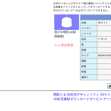
◎3Dマイホームデザイナー用の素材(パーツ/テクス
◎画像をドラッグ＆ドロップしてダウンロードする
示されていないデータはダウンロードできません。
分類
吊ライト
メーカー
吊ﾗｲﾄH03.m3d
シリーズ
(50kB)
品名
ﾍﾟﾝﾀﾞﾝﾄ
シンボル付き
色
型番
サイズ
W166×D16
価格
材質
特徴
備考１
間取り＆3D住宅デザインソフト 3Dマ
3D住宅素材ダウンロードサービス デ