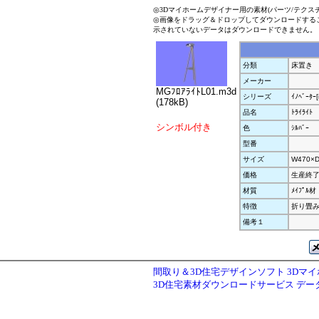
◎3Dマイホームデザイナー用の素材(パーツ/テクス
◎画像をドラッグ＆ドロップしてダウンロードする
示されていないデータはダウンロードできません。
分類
床置き
メーカー
MGﾌﾛｱﾗｲﾄL01.m3d
シリーズ
ｲﾉﾍﾞｰﾀｰ[
(178kB)
品名
ﾄﾗｲﾗｲﾄ
シンボル付き
色
ｼﾙﾊﾞｰ
型番
サイズ
W470×D
価格
生産終
材質
ﾒｲﾌﾟﾙ材
特徴
折り畳
備考１
間取り＆3D住宅デザインソフト 3Dマ
3D住宅素材ダウンロードサービス デ