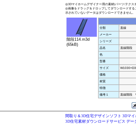
◎3Dマイホームデザイナー用の素材(パーツ/テクス
◎画像をドラッグ＆ドロップしてダウンロードする
示されていないデータはダウンロードできません。
分類
直線
メーカー
階段114.m3d
シリーズ
(65kB)
品名
直線階段
色
型番
サイズ
W1030×D3
価格
材質
特徴
備考１
直線階段 ｻｲ
間取り＆3D住宅デザインソフト 3Dマ
3D住宅素材ダウンロードサービス デ