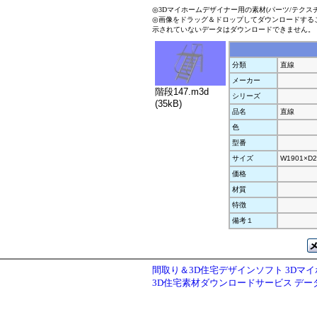
◎3Dマイホームデザイナー用の素材(パーツ/テクス
◎画像をドラッグ＆ドロップしてダウンロードする
示されていないデータはダウンロードできません。
分類
直線
メーカー
階段147.m3d
シリーズ
(35kB)
品名
直線
色
型番
サイズ
W1901×D2
価格
材質
特徴
備考１
間取り＆3D住宅デザインソフト 3Dマ
3D住宅素材ダウンロードサービス デ