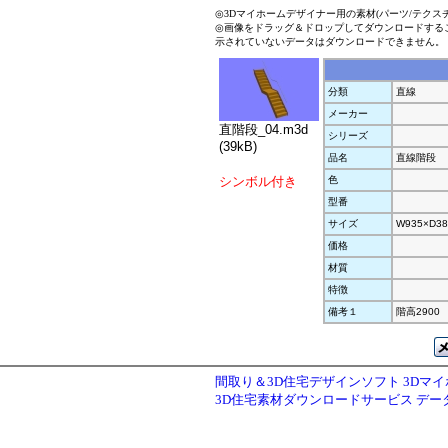
◎3Dマイホームデザイナー用の素材(パーツ/テクス
◎画像をドラッグ＆ドロップしてダウンロードする
示されていないデータはダウンロードできません。
分類
直線
メーカー
直階段_04.m3d
シリーズ
(39kB)
品名
直線階段
シンボル付き
色
型番
サイズ
W935×D38
価格
材質
特徴
備考１
階高2900
間取り＆3D住宅デザインソフト 3Dマ
3D住宅素材ダウンロードサービス デ