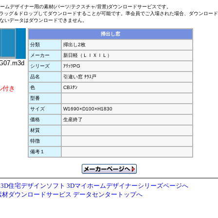
ホームデザイナー用の素材(パーツ/テクスチャ/背景)ダウンロードサービスです。
ラッグ＆ドロップしてダウンロードすることが可能です。準会員でご入場された場合、ダウンロー
ないデータはダウンロードできません。
掃出し窓
分類
掃出し2枚
メーカー
新日軽（ＬＩＸＩＬ）
07.m3d
シリーズ
ｱﾘｯﾂPG
品名
引違い窓 ﾃﾗｽ戸
ル付き
色
CBｽﾃﾝ
型番
サイズ
W1690×D100×H1830
価格
生産終了
材質
特徴
備考１
3D住宅デザインソフト 3Dマイホームデザイナーシリーズページへ
素材ダウンロードサービス データセンタートップへ