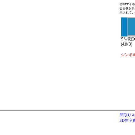
◎3Dマイ
◎画像をド
示されてい
SN掃窓G
(41kB)
シンボ
間取り＆
3D住宅