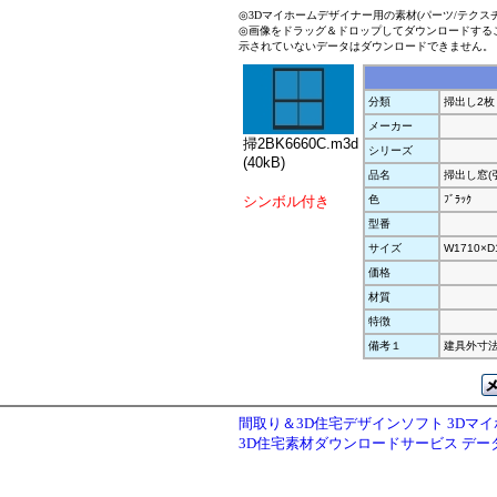
◎3Dマイホームデザイナー用の素材(パーツ/テクス
◎画像をドラッグ＆ドロップしてダウンロードする
示されていないデータはダウンロードできません。
分類
掃出し2枚
メーカー
掃2BK6660C.m3d
シリーズ
(40kB)
品名
掃出し窓(
シンボル付き
色
ﾌﾞﾗｯｸ
型番
サイズ
W1710×D
価格
材質
特徴
備考１
建具外寸法W
間取り＆3D住宅デザインソフト 3Dマ
3D住宅素材ダウンロードサービス デ