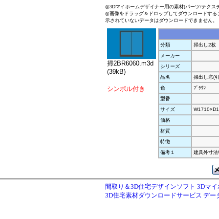
◎3Dマイホームデザイナー用の素材(パーツ/テクス
◎画像をドラッグ＆ドロップしてダウンロードする
示されていないデータはダウンロードできません。
分類
掃出し2枚
メーカー
掃2BR6060.m3d
シリーズ
(39kB)
品名
掃出し窓(引
シンボル付き
色
ﾌﾞﾗｳﾝ
型番
サイズ
W1710×D1
価格
材質
特徴
備考１
建具外寸法W1
間取り＆3D住宅デザインソフト 3Dマ
3D住宅素材ダウンロードサービス デ