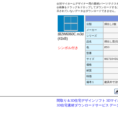
◎3Dマイホームデザイナー用の素材(パーツ/テクス
◎画像をドラッグ＆ドロップしてダウンロードする
示されていないデータはダウンロードできません。
分類
掃出し2枚
メーカー
掃2W6060C.m3d
シリーズ
(41kB)
品名
掃出し窓(引
シンボル付き
色
ﾎﾜｲﾄ
型番
サイズ
W1710×D1
価格
材質
特徴
備考１
建具外寸法W1
間取り＆3D住宅デザインソフト 3Dマ
3D住宅素材ダウンロードサービス デ