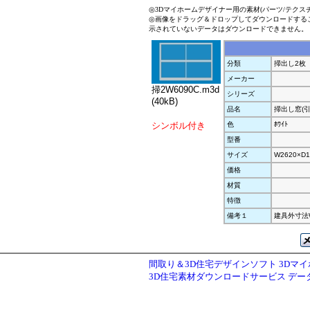
◎3Dマイホームデザイナー用の素材(パーツ/テクス
◎画像をドラッグ＆ドロップしてダウンロードする
示されていないデータはダウンロードできません。
分類
掃出し2枚
メーカー
掃2W6090C.m3d
シリーズ
(40kB)
品名
掃出し窓(引
シンボル付き
色
ﾎﾜｲﾄ
型番
サイズ
W2620×D1
価格
材質
特徴
備考１
建具外寸法W2
間取り＆3D住宅デザインソフト 3Dマ
3D住宅素材ダウンロードサービス デ