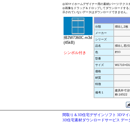
◎3Dマイホームデザイナー用の素材(パーツ/テクス
◎画像をドラッグ＆ドロップしてダウンロードする
示されていないデータはダウンロードできません。
分類
掃出し2枚
メーカー
掃2W7360C.m3d
シリーズ
(45kB)
品名
掃出し窓(引
シンボル付き
色
ﾎﾜｲﾄ
型番
サイズ
W1710×D1
価格
材質
特徴
建具外寸法W
備考１
称:16522
間取り＆3D住宅デザインソフト 3Dマ
3D住宅素材ダウンロードサービス デ