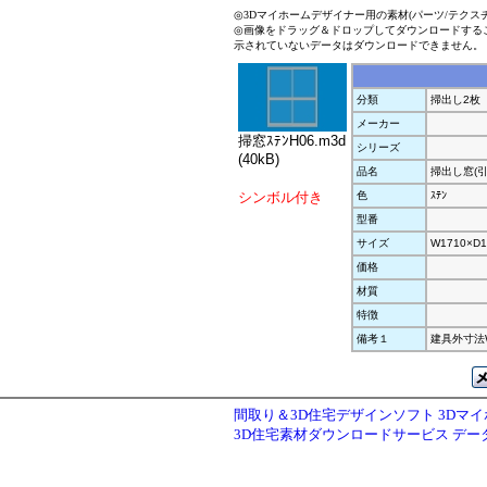
◎3Dマイホームデザイナー用の素材(パーツ/テクス
◎画像をドラッグ＆ドロップしてダウンロードする
示されていないデータはダウンロードできません。
分類
掃出し2枚
メーカー
掃窓ｽﾃﾝH06.m3d
シリーズ
(40kB)
品名
掃出し窓(引
シンボル付き
色
ｽﾃﾝ
型番
サイズ
W1710×D1
価格
材質
特徴
備考１
建具外寸法W1
間取り＆3D住宅デザインソフト 3Dマ
3D住宅素材ダウンロードサービス デ