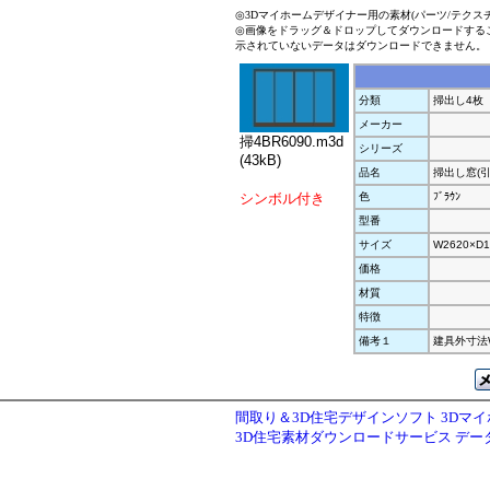
◎3Dマイホームデザイナー用の素材(パーツ/テクス
◎画像をドラッグ＆ドロップしてダウンロードする
示されていないデータはダウンロードできません。
分類
掃出し4枚
メーカー
掃4BR6090.m3d
シリーズ
(43kB)
品名
掃出し窓(引
シンボル付き
色
ﾌﾞﾗｳﾝ
型番
サイズ
W2620×D1
価格
材質
特徴
備考１
建具外寸法W2
間取り＆3D住宅デザインソフト 3Dマ
3D住宅素材ダウンロードサービス デ