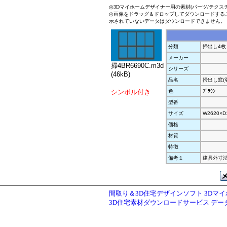
◎3Dマイホームデザイナー用の素材(パーツ/テクス
◎画像をドラッグ＆ドロップしてダウンロードする
示されていないデータはダウンロードできません。
分類
掃出し4枚
メーカー
掃4BR6690C.m3d
シリーズ
(46kB)
品名
掃出し窓(
シンボル付き
色
ﾌﾞﾗｳﾝ
型番
サイズ
W2620×D
価格
材質
特徴
備考１
建具外寸法W
間取り＆3D住宅デザインソフト 3Dマ
3D住宅素材ダウンロードサービス デ