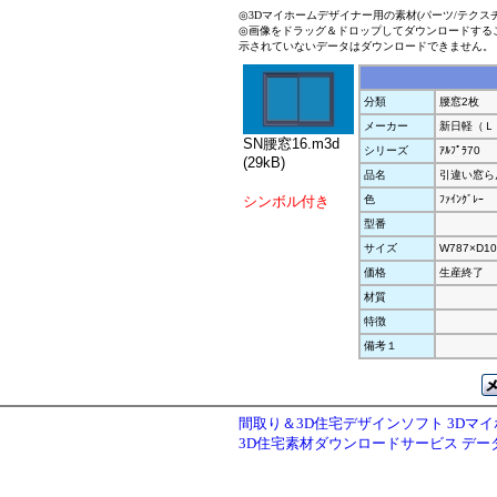
◎3Dマイホームデザイナー用の素材(パーツ/テクス
◎画像をドラッグ＆ドロップしてダウンロードする
示されていないデータはダウンロードできません。
分類
腰窓2枚
メーカー
新日軽（Ｌ
SN腰窓16.m3d
シリーズ
ｱﾙﾌﾟﾗ70
(29kB)
品名
引違い窓ら
シンボル付き
色
ﾌｧｲﾝｸﾞﾚｰ
型番
サイズ
W787×D10
価格
生産終了
材質
特徴
備考１
間取り＆3D住宅デザインソフト 3Dマ
3D住宅素材ダウンロードサービス デ