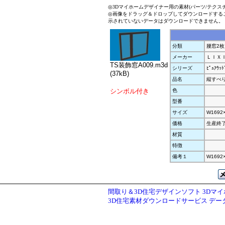
◎3Dマイホームデザイナー用の素材(パーツ/テクス
◎画像をドラッグ＆ドロップしてダウンロードする
示されていないデータはダウンロードできません。
分類
腰窓2枚
メーカー
ＬＩＸ
TS装飾窓A009.m3d
シリーズ
ﾋﾟｭｱｳｯﾄ
(37kB)
品名
縦すべ
シンボル付き
色
型番
サイズ
W1692
価格
生産終
材質
特徴
備考１
W1692×
間取り＆3D住宅デザインソフト 3Dマ
3D住宅素材ダウンロードサービス デ