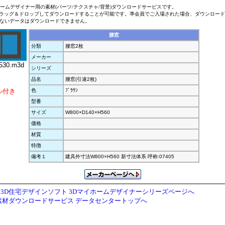
ホームデザイナー用の素材(パーツ/テクスチャ/背景)ダウンロードサービスです。
ラッグ＆ドロップしてダウンロードすることが可能です。準会員でご入場された場合、ダウンロー
ないデータはダウンロードできません。
腰窓
分類
腰窓2枚
メーカー
530.m3d
シリーズ
品名
腰窓(引違2枚)
ル付き
色
ﾌﾞﾗｳﾝ
型番
サイズ
W800×D140×H560
価格
材質
特徴
備考１
建具外寸法W800×H560 新寸法体系 呼称:07405
3D住宅デザインソフト 3Dマイホームデザイナーシリーズページへ
素材ダウンロードサービス データセンタートップへ