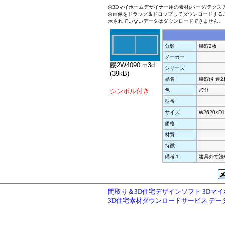
◎3Dマイホームデザイナー用の素材(パーツ/テクス
◎画像をドラッグ＆ドロップしてダウンロードする
示されていないデータはダウンロードできません。
分類
腰窓2枚
メーカー
腰2W4090.m3d
シリーズ
(39kB)
品名
腰窓(引違2
シンボル付き
色
ﾎﾜｲﾄ
型番
サイズ
W2620×D1
価格
材質
特徴
備考１
建具外寸法W2
間取り＆3D住宅デザインソフト 3Dマ
3D住宅素材ダウンロードサービス デ