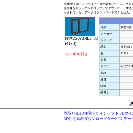
◎3Dマイホームデザイナー用の素材(パーツ/テクス
◎画像をドラッグ＆ドロップしてダウンロードする
示されていないデータはダウンロードできません。
分類
腰窓2枚
メーカー
腰窓2S07BRL.m3d
シリーズ
(41kB)
品名
腰窓(縦す
シンボル付き
色
ﾌﾞﾗｳﾝ
型番
サイズ
W1250×
価格
材質
特徴
備考１
間取り＆3D住宅デザインソフト 3Dマ
3D住宅素材ダウンロードサービス デ