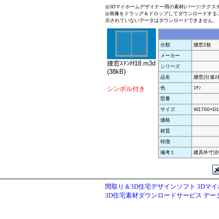
◎3Dマイホームデザイナー用の素材(パーツ/テクス
◎画像をドラッグ＆ドロップしてダウンロードする
示されていないデータはダウンロードできません。
分類
腰窓2枚
メーカー
腰窓ｽﾃﾝH18.m3d
シリーズ
(38kB)
品名
腰窓(引違2
シンボル付き
色
ｽﾃﾝ
型番
サイズ
W1700×D1
価格
材質
特徴
備考１
建具外寸法W1
間取り＆3D住宅デザインソフト 3Dマ
3D住宅素材ダウンロードサービス デ