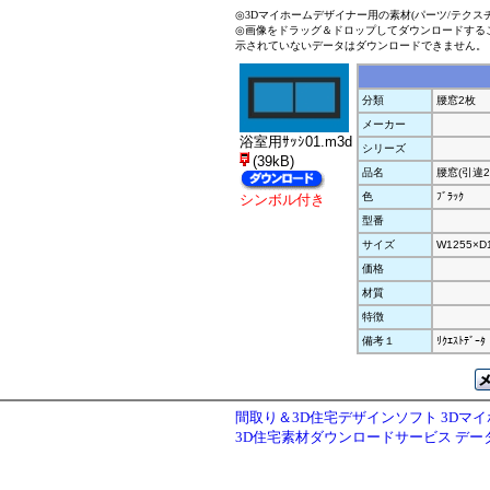
◎3Dマイホームデザイナー用の素材(パーツ/テクス
◎画像をドラッグ＆ドロップしてダウンロードする
示されていないデータはダウンロードできません。
分類
腰窓2枚
メーカー
浴室用ｻｯｼ01.m3d
シリーズ
(39kB)
品名
腰窓(引違2
色
ﾌﾞﾗｯｸ
シンボル付き
型番
サイズ
W1255×D
価格
材質
特徴
備考１
ﾘｸｴｽﾄﾃﾞｰﾀ
間取り＆3D住宅デザインソフト 3Dマ
3D住宅素材ダウンロードサービス デ