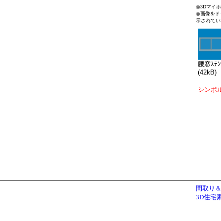
◎3Dマイ
◎画像をド
示されてい
腰窓ｽﾃﾝ
(42kB)
シンボ
間取り＆
3D住宅