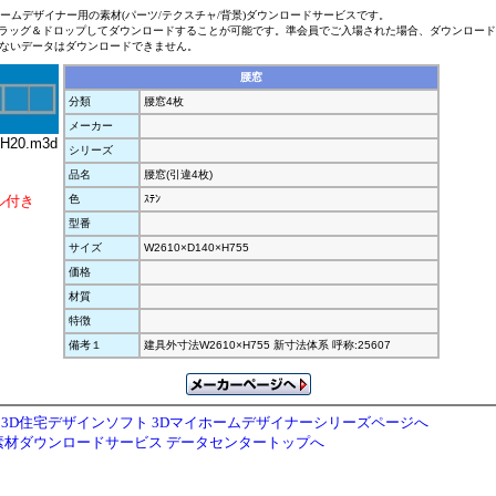
ホームデザイナー用の素材(パーツ/テクスチャ/背景)ダウンロードサービスです。
ラッグ＆ドロップしてダウンロードすることが可能です。準会員でご入場された場合、ダウンロー
ないデータはダウンロードできません。
腰窓
分類
腰窓4枚
メーカー
H20.m3d
シリーズ
品名
腰窓(引違4枚)
ル付き
色
ｽﾃﾝ
型番
サイズ
W2610×D140×H755
価格
材質
特徴
備考１
建具外寸法W2610×H755 新寸法体系 呼称:25607
3D住宅デザインソフト 3Dマイホームデザイナーシリーズページへ
素材ダウンロードサービス データセンタートップへ