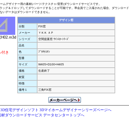
ホームデザイナー用の素材(パーツ/テクスチャ/背景)ダウンロードサービスです。
ラッグ＆ドロップしてダウンロードすることが可能です。準会員でご入場された場合、ダウンロー
ないデータはダウンロードできません。
デザイン窓
分類
FIX窓
メーカー
ＹＫＫ ＡＰ
窓H02.m3d
シリーズ
空間提案窓 ｳｲﾝｽﾀｰｼﾘｰｽﾞ
品名
ル付き
色
ﾌﾟﾗﾁﾅｽﾃﾝ
型番
サイズ
W405×D100×H405
価格
生産終了
材質
特徴
備考１
三角FIX窓
3D住宅デザインソフト 3Dマイホームデザイナーシリーズページへ
素材ダウンロードサービス データセンタートップへ