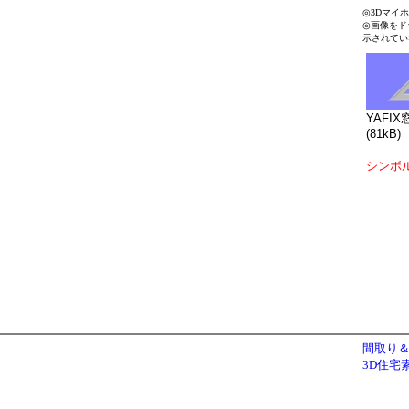
◎3Dマイ
◎画像をド
示されてい
YAFIX
(81kB)
シンボ
間取り＆
3D住宅