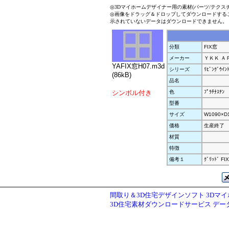
◎3Dマイホームデザイナー用の素材(パーツ/テクス
◎画像をドラッグ＆ドロップしてダウンロードする
示されていないデータはダウンロードできません。
分類
FIX窓
メーカー
ＹＫＫ Ａ
YAFIX窓H07.m3d
シリーズ
ﾘﾋﾞﾝｸﾞｳｲﾝ
(86kB)
品名
シンボル付き
色
ﾌﾟﾗﾁﾅｽﾃﾝ
型番
サイズ
W1090×D1
価格
生産終了
材質
特徴
備考１
ｸﾞﾘｯﾄﾞ F
間取り＆3D住宅デザインソフト 3Dマ
3D住宅素材ダウンロードサービス デ