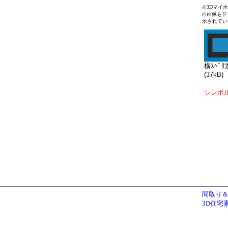
◎3Dマイ
◎画像をド
示されてい
横ｽﾍﾞﾘ窓
(37kB)
シンボ
間取り＆
3D住宅