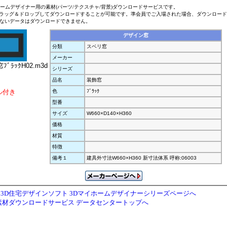
ホームデザイナー用の素材(パーツ/テクスチャ/背景)ダウンロードサービスです。
ラッグ＆ドロップしてダウンロードすることが可能です。準会員でご入場された場合、ダウンロー
ないデータはダウンロードできません。
デザイン窓
分類
スベリ窓
メーカー
ﾌﾞﾗｯｸH02.m3d
シリーズ
品名
装飾窓
ル付き
色
ﾌﾞﾗｯｸ
型番
サイズ
W660×D140×H360
価格
材質
特徴
備考１
建具外寸法W660×H360 新寸法体系 呼称:06003
3D住宅デザインソフト 3Dマイホームデザイナーシリーズページへ
素材ダウンロードサービス データセンタートップへ