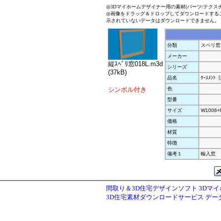
◎3Dマイホームデザイナー用の素材(パーツ/テクス
◎画像をドラッグ＆ドロップしてダウンロードする
示されていないデータはダウンロードできません。
分類
スベリ窓
メーカー
縦ｽﾍﾞﾘ窓018L.m3d
シリーズ
(37kB)
品名
ｹｰｽﾒﾝﾄ
シンボル付き
色
型番
サイズ
W1006×
価格
材質
特徴
備考１
輸入窓
間取り＆3D住宅デザインソフト 3Dマ
3D住宅素材ダウンロードサービス デ