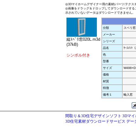
◎3Dマイホームデザイナー用の素材(パーツ/テクス
◎画像をドラッグ＆ドロップしてダウンロードする
示されていないデータはダウンロードできません。
分類
スベリ窓
メーカー
縦ｽﾍﾞﾘ窓020L.m3d
シリーズ
(37kB)
品名
ｹｰｽﾒﾝﾄ
シンボル付き
色
型番
サイズ
W498×D
価格
材質
特徴
備考１
輸入窓
間取り＆3D住宅デザインソフト 3Dマ
3D住宅素材ダウンロードサービス デ