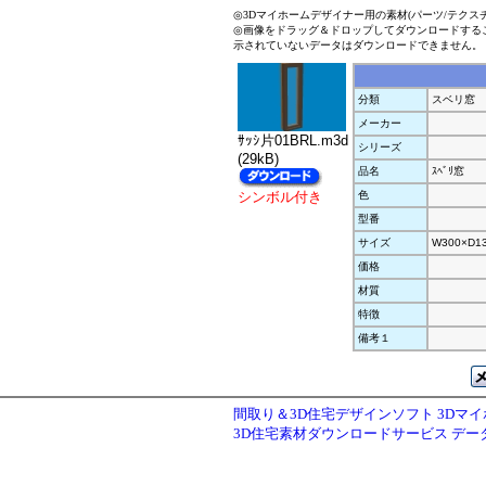
◎3Dマイホームデザイナー用の素材(パーツ/テクス
◎画像をドラッグ＆ドロップしてダウンロードする
示されていないデータはダウンロードできません。
分類
スベリ窓
メーカー
ｻｯｼ片01BRL.m3d
シリーズ
(29kB)
品名
ｽﾍﾞﾘ窓
シンボル付き
色
型番
サイズ
W300×D1
価格
材質
特徴
備考１
間取り＆3D住宅デザインソフト 3Dマ
3D住宅素材ダウンロードサービス デ