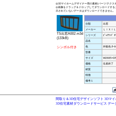
◎3Dマイホームデザイナー用の素材(パーツ/テクス
◎画像をドラッグ＆ドロップしてダウンロードする
示されていないデータはダウンロードできません。
分類
出窓
メーカー
ＬＩＸＩＬ
TS出窓A002.m3d
シリーズ
ﾋﾟｭｱｳｯﾄﾞ ﾎ
(133kB)
品名
シンボル付き
色
外観色:ｵｰﾀﾑ
型番
サイズ
W2685×D
価格
生産終了
材質
特徴
備考１
間取り＆3D住宅デザインソフト 3Dマ
3D住宅素材ダウンロードサービス デ