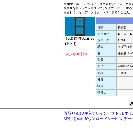
◎3Dマイホームデザイナー用の素材(パーツ/テクス
◎画像をドラッグ＆ドロップしてダウンロードする
示されていないデータはダウンロードできません。
分類
装飾窓
メーカー
ＬＩＸＩＬ
TS装飾窓01.m3d
シリーズ
ｻｰﾏﾙⅡ
(40kB)
品名
上げ下げ窓
シンボル付き
色
外観色:ｵｰﾀ
型番
サイズ
W600×D10
価格
生産終了
材質
特徴
備考１
間取り＆3D住宅デザインソフト 3Dマ
3D住宅素材ダウンロードサービス デ