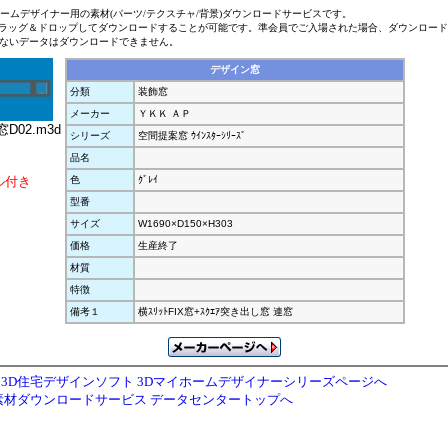
ホームデザイナー用の素材(パーツ/テクスチャ/背景)ダウンロードサービスです。
ラッグ＆ドロップしてダウンロードすることが可能です。準会員でご入場された場合、ダウンロー
ないデータはダウンロードできません。
デザイン窓
分類
装飾窓
メーカー
ＹＫＫ ＡＰ
D02.m3d
シリーズ
空間提案窓 ｳｲﾝｽﾀｰｼﾘｰｽﾞ
品名
ル付き
色
ｸﾞﾚｲ
型番
サイズ
W1690×D150×H303
価格
生産終了
材質
特徴
備考１
横ｽﾘｯﾄFIX窓+ｽｸｴｱ突き出し窓 連窓
3D住宅デザインソフト 3Dマイホームデザイナーシリーズページへ
素材ダウンロードサービス データセンタートップへ