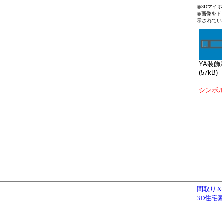
◎3Dマイ
◎画像をド
示されてい
YA装飾窓
(57kB)
シンボ
間取り＆
3D住宅