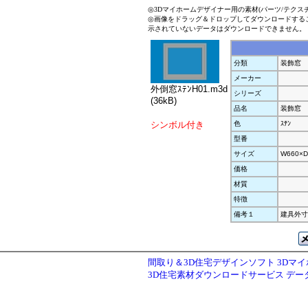
◎3Dマイホームデザイナー用の素材(パーツ/テクス
◎画像をドラッグ＆ドロップしてダウンロードする
示されていないデータはダウンロードできません。
分類
装飾窓
メーカー
外倒窓ｽﾃﾝH01.m3d
シリーズ
(36kB)
品名
装飾窓
シンボル付き
色
ｽﾃﾝ
型番
サイズ
W660×D
価格
材質
特徴
備考１
建具外寸法
間取り＆3D住宅デザインソフト 3Dマ
3D住宅素材ダウンロードサービス デ