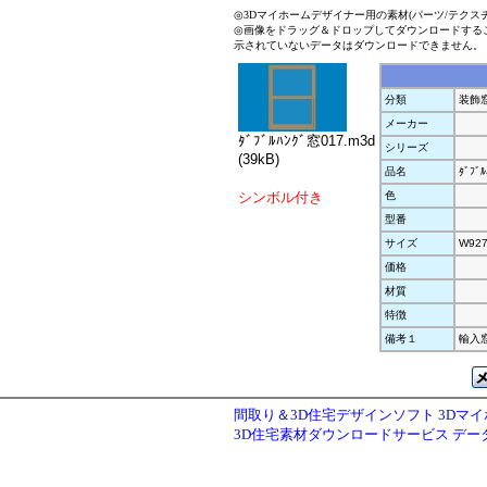
◎3Dマイホームデザイナー用の素材(パーツ/テクス
◎画像をドラッグ＆ドロップしてダウンロードする
示されていないデータはダウンロードできません。
分類
装飾
メーカー
ﾀﾞﾌﾞﾙﾊﾝｸﾞ窓017.m3d
シリーズ
(39kB)
品名
ﾀﾞﾌ
シンボル付き
色
型番
サイズ
W927
価格
材質
特徴
備考１
輸入
間取り＆3D住宅デザインソフト 3Dマ
3D住宅素材ダウンロードサービス デ