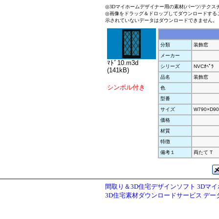
◎3Dマイホームデザイナー用の素材(パーツ/テクス
◎画像をドラッグ＆ドロップしてダウンロードする
示されていないデータはダウンロードできません。
分類
装飾窓
メーカー
ﾏﾄﾞ10.m3d
シリーズ
NVCｵﾍﾟﾗ
(141kB)
品名
装飾窓
シンボル付き
色
型番
サイズ
W790×D90
価格
材質
特徴
備考１
両たて T
間取り＆3D住宅デザインソフト 3Dマ
3D住宅素材ダウンロードサービス デ