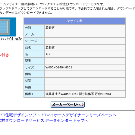
ホームデザイナー用の素材(パーツ/テクスチャ/背景)ダウンロードサービスです。
ラッグ＆ドロップしてダウンロードすることが可能です。準会員でご入場された場合、ダウンロー
ないデータはダウンロードできません。
デザイン窓
分類
装飾窓
メーカー
ｽﾃﾝH01.m3d
シリーズ
品名
装飾窓
ル付き
色
ｽﾃﾝ
型番
サイズ
W405×D140×H361
価格
材質
特徴
備考１
建具外寸法W405×H361 新寸法体系 呼称:03603
3D住宅デザインソフト 3Dマイホームデザイナーシリーズページへ
素材ダウンロードサービス データセンタートップへ