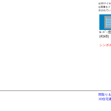
◎3Dマイ
◎画像をド
示されてい
ﾙｰﾊﾞｰ窓
(41kB)
シンボ
間取り＆
3D住宅