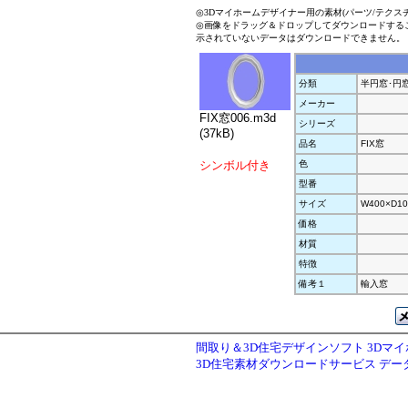
◎3Dマイホームデザイナー用の素材(パーツ/テクス
◎画像をドラッグ＆ドロップしてダウンロードする
示されていないデータはダウンロードできません。
分類
半円窓･円
メーカー
FIX窓006.m3d
シリーズ
(37kB)
品名
FIX窓
シンボル付き
色
型番
サイズ
W400×D10
価格
材質
特徴
備考１
輸入窓
間取り＆3D住宅デザインソフト 3Dマ
3D住宅素材ダウンロードサービス デ