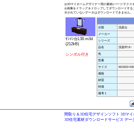
◎3Dマイホームデザイナー用の素材(パーツ/テクス
◎画像をドラッグ＆ドロップしてダウンロードする
示されていないデータはダウンロードできません。
分類
洗面台
メーカー
ｾﾝﾒﾝ台L30.m3d
シリーズ
(212kB)
品名
洗面ｶｳﾝﾀｰ
シンボル付き
色
型番
サイズ
W1800×D6
価格
材質
特徴
備考１
間取り＆3D住宅デザインソフト 3Dマ
3D住宅素材ダウンロードサービス デ